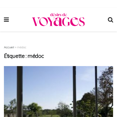
Accueil
»
médoc
Étiquette :
médoc