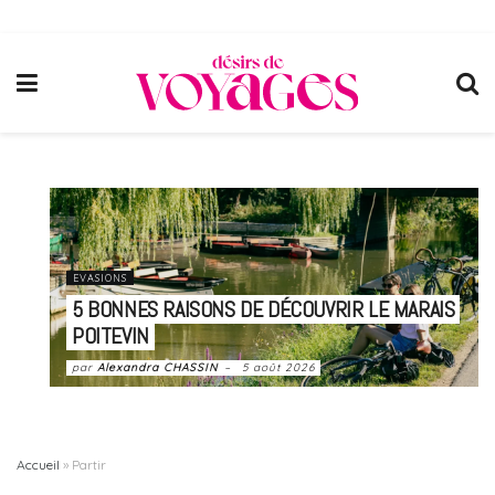
EVASIONS
5 BONNES RAISONS DE DÉCOUVRIR LE MARAIS
POITEVIN
par
Alexandra CHASSIN
5 août 2026
Accueil
»
Partir