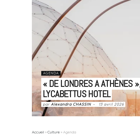
AGENDA
« DE LONDRES A ATHÈNES »
LYCABETTUS HOTEL
par
Alexandra CHASSIN
13 avril 2026
Accueil
»
Culture
»
Agenda