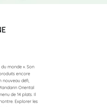
NE
nt du monde ». Son
produits encore
un nouveau défi,
andarin Oriental
nu de 14 plats. Il
ntre. Explorer les