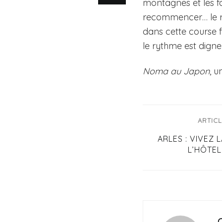
montagnes et les fo
recommencer… le ry
dans cette course f
le rythme est digne
Noma au Japon
, u
ARTIC
ARLES : VIVEZ 
L’HÔTEL
C