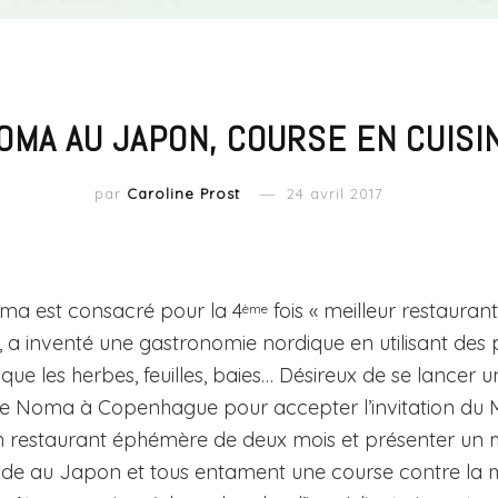
OMA AU JAPON, COURSE EN CUISI
par
Caroline Prost
24 avril 2017
oma est consacré pour la 4
fois « meilleur restaura
ème
, a inventé une gastronomie nordique en utilisant des 
 que les herbes, feuilles, baies… Désireux de se lancer 
e Noma à Copenhague pour accepter l’invitation du M
un restaurant éphémère de deux mois et présenter un me
e au Japon et tous entament une course contre la mo