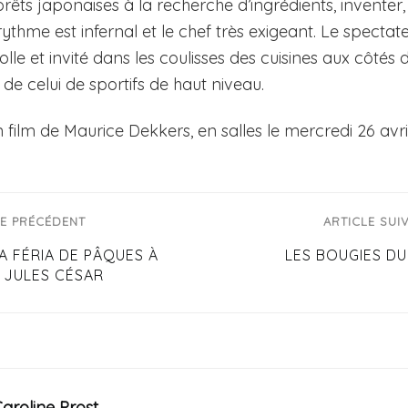
rêts japonaises à la recherche d’ingrédients, inventer, 
thme est infernal et le chef très exigeant. Le specta
olle et invité dans les coulisses des cuisines aux côtés
 de celui de sportifs de haut niveau.
n film de Maurice Dekkers, en salles le mercredi 26 avri
LE PRÉCÉDENT
ARTICLE SUI
LA FÉRIA DE PÂQUES À
LES BOUGIES D
 JULES CÉSAR
aroline Prost