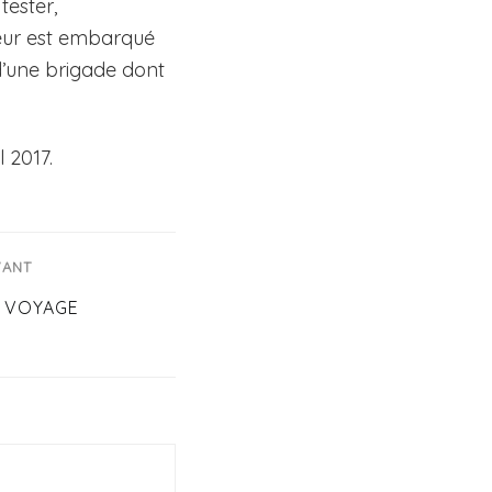
tester,
teur est embarqué
 d’une brigade dont
l 2017.
VANT
U VOYAGE