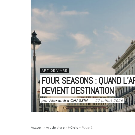
ART DE VIVRE
FOUR SEASONS : QUAND L’
DEVIENT DESTINATION
par
Alexandra CHASSIN
27 juillet 2026
Accueil
»
Art de vivre
»
Hôtels
»
Page 2