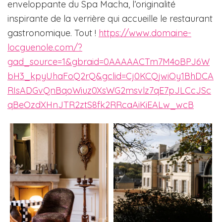
enveloppante du Spa Macha, l’originalité
inspirante de la verrière qui accueille le restaurant
gastronomique. Tout !
https://www.domaine-
locguenole.com/?
gad_source=1&gbraid=0AAAAACTm7M4oBPJ6W
bH3_kpyUhaFoQ2rQ&gclid=Cj0KCQjwiOy1BhDCA
RIsADGvQnBqoWiuz0XsWG2msvlz7qE7pJLCcJSc
qBeOzdXHnJTR2ztS8fk2RRcaAiKiEALw_wcB