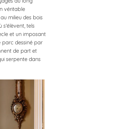
oyages au long
n véritable
 au milieu des bois
 s’élèvent, tels
ècle et un imposant
le parc dessiné par
nnent de part et
 qui serpente dans