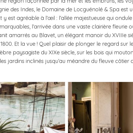
une région façonnée par la mer et les embruns, les v
nie des Indes, le Domaine de Locguénolé & Spa est u
y est agréable à l’œil : l’allée majestueuse qui ondule
arquables, l’arrivée dans une vaste clairière fleurie où
anit amarrés au Blavet, un élégant manoir du XVIIIe si
1800. Et la vue ! Quel plaisir de plonger le regard sur 
bre paysagiste du XIXe siècle, sur les bois qui mouto
les jardins inclinés jusqu’au méandre du fleuve côtier