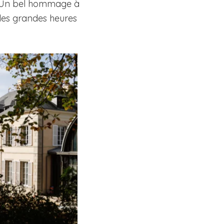
s. Un bel hommage à
t les grandes heures
…