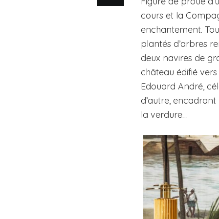
Figure de proue d’
cours et la Compag
enchantement. Tout 
plantés d’arbres rem
deux navires de gr
château édifié vers 
Edouard André, célè
d’autre, encadrant 
la verdure…