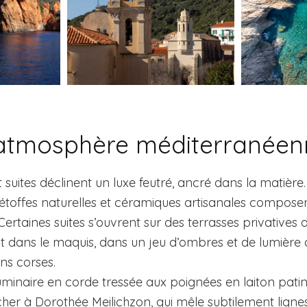
t atmosphère méditerranée
uites déclinent un luxe feutré, ancré dans la matière. B
 étoffes naturelles et céramiques artisanales composen
. Certaines suites s’ouvrent sur des terrasses privative
t dans le maquis, dans un jeu d’ombres et de lumière 
ns corses.
uminaire en corde tressée aux poignées en laiton pati
 cher à Dorothée Meilichzon, qui mêle subtilement lig