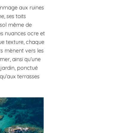
hommage aux ruines
, ses toits
u sol même de
des nuances ocre et
ue texture, chaque
ers mènent vers les
mer, ainsi qu’une
 jardin, ponctué
squ’aux terrasses