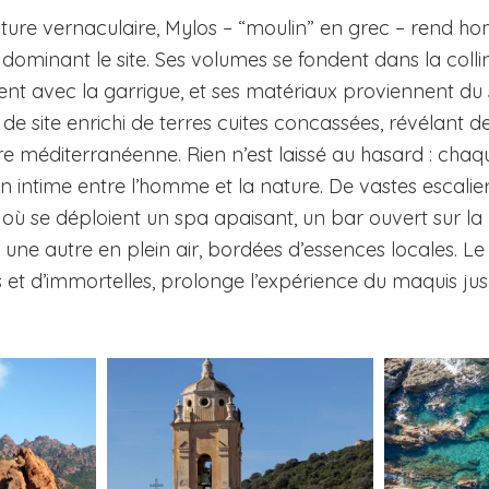
ecture vernaculaire, Mylos – “moulin” en grec – rend 
dominant le site. Ses volumes se fondent dans la colline
uent avec la garrigue, et ses matériaux proviennent d
de site enrichi de terres cuites concassées, révélant 
re méditerranéenne. Rien n’est laissé au hasard : chaq
ien intime entre l’homme et la nature. De vastes escali
 où se déploient un spa apaisant, un bar ouvert sur la 
t une autre en plein air, bordées d’essences locales. Le
es et d’immortelles, prolonge l’expérience du maquis ju