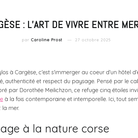
ÈSE : L’ART DE VIVRE ENTRE ME
par
Caroline Prost
27 octobre 2025
ylos à Cargèse, c’est s’immerger au coeur d’un hôtel d
, authenticité et respect du paysage. Pensé par le c
oré par Dorothée Meilichzon, ce refuge cinq étoiles in
se
à la fois contemporaine et intemporelle. Ici, tout sem
 la mer.
ge à la nature corse