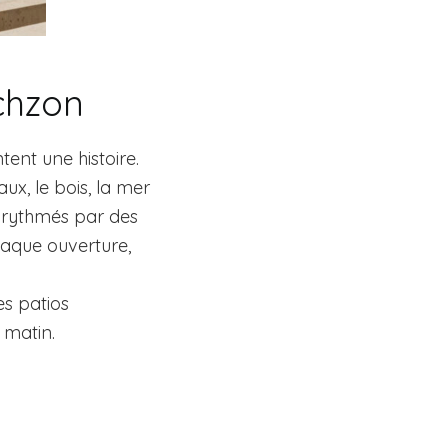
chzon
ent une histoire.
aux, le bois, la mer
t rythmés par des
chaque ouverture,
es patios
 matin.