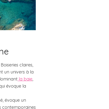
nne
oiseries claires,
t un univers à la
s dominant
la baie
,
qui évoque la
né, évoque un
nes contemporaines