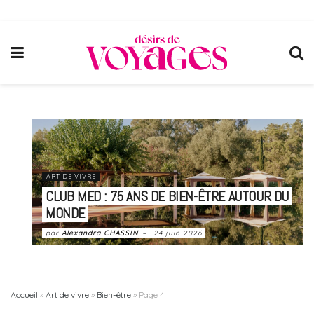
ART DE VIVRE
CLUB MED : 75 ANS DE BIEN-ÊTRE AUTOUR DU
MONDE
par
Alexandra CHASSIN
24 juin 2026
Accueil
»
Art de vivre
»
Bien-être
»
Page 4