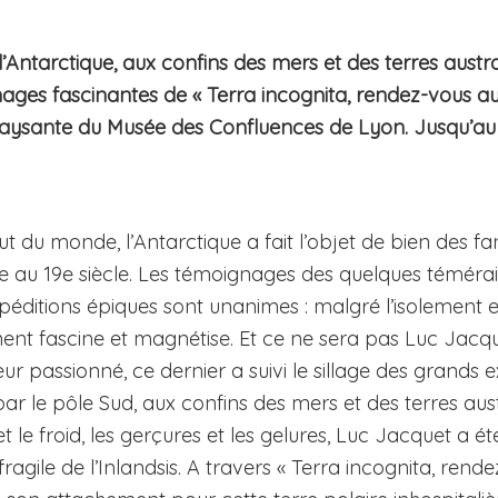
l’Antarctique, aux confins des mers et des terres austra
mages fascinantes de « Terra incognita, rendez-vous a
aysante du Musée des Confluences de Lyon. Jusqu’au
t du monde, l’Antarctique a fait l’objet de bien des f
le au 19e siècle. Les témoignages des quelques témérai
éditions épiques sont unanimes : malgré l’isolement et
ent fascine et magnétise. Et ce ne sera pas Luc Jacque
eur passionné, ce dernier a suivi le sillage des grands 
par le pôle Sud, aux confins des mers et des terres au
t le froid, les gerçures et les gelures, Luc Jacquet a é
ragile de l’Inlandsis. A travers « Terra incognita, ren