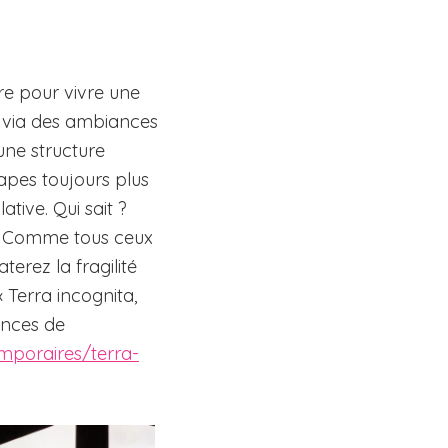
vre pour vivre une
d via des ambiances
une structure
apes toujours plus
tive. Qui sait ?
x. Comme tous ceux
terez la fragilité
 Terra incognita,
ences de
mporaires/terra-