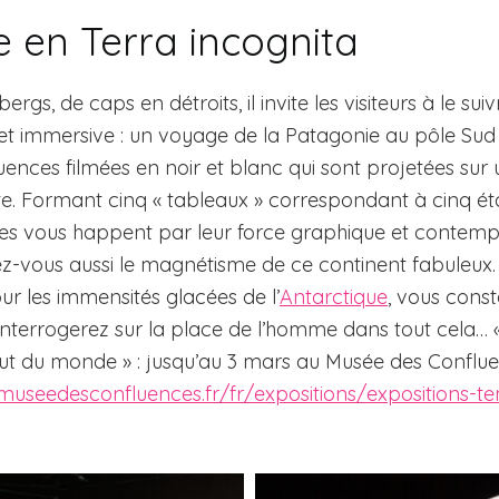
 en Terra incognita
rgs, de caps en détroits, il invite les visiteurs à le sui
et immersive : un voyage de la Patagonie au pôle Su
ences filmées en noir et blanc qui sont projetées sur 
. Formant cinq « tableaux » correspondant à cinq ét
es vous happent par leur force graphique et contempla
rez-vous aussi le magnétisme de ce continent fabuleu
our les immensités glacées de l’
Antarctique
, vous consta
nterrogerez sur la place de l’homme dans tout cela… «
t du monde » : jusqu’au 3 mars au Musée des Conflu
museedesconfluences.fr/fr/expositions/expositions-te