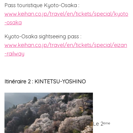
Pass touristique Kyoto-Osaka :
www.keihan.co.jp/travel/en/tickets/special/kyoto
-osaka
Kyoto-Osaka sightseeing pass :
www.keihan.co.jp/travel/en/tickets/special/eizan
-railway
Itinéraire 2 : KINTETSU-YOSHINO
Le 2
ème