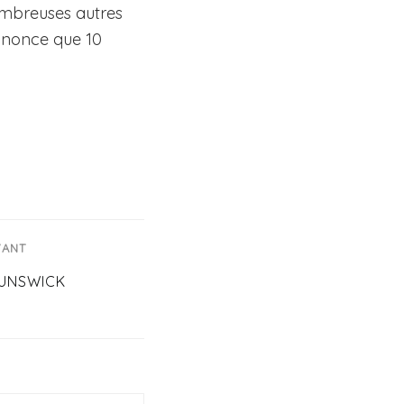
ombreuses autres
nnonce que 10
VANT
UNSWICK