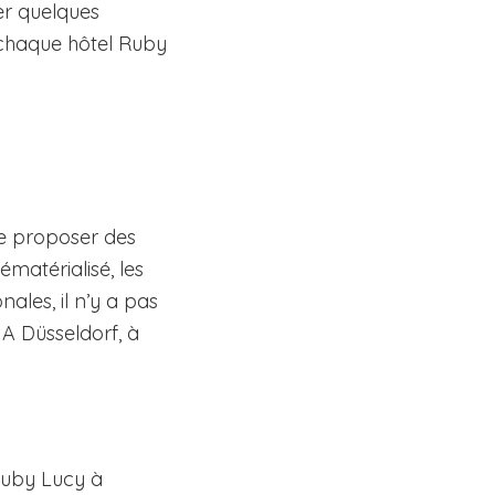
ter quelques
, chaque hôtel Ruby
de proposer des
matérialisé, les
ales, il n’y a pas
 A Düsseldorf, à
 Ruby Lucy à