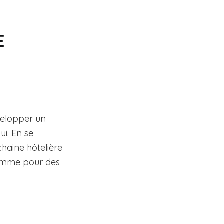
E
velopper un
i. En se
chaine hôtelière
 gamme pour des